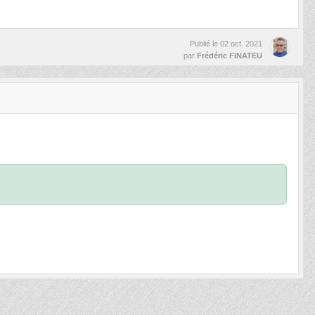
Publié le
02 oct. 2021
par
Frédéric FINATEU