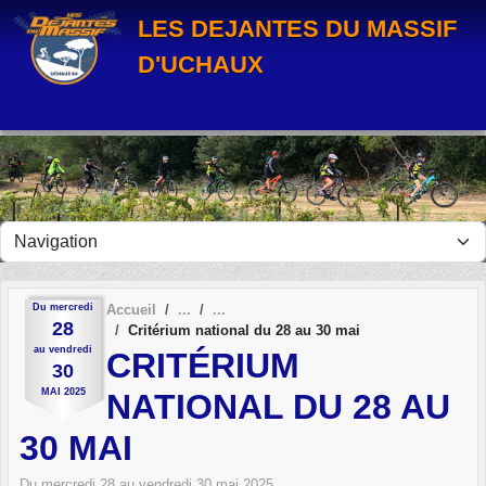
Panneau de gestion des cookies
LES DEJANTES DU MASSIF
D'UCHAUX
Du
mercredi
Accueil
28
Critérium national du 28 au 30 mai
au
vendredi
CRITÉRIUM
30
MAI
2025
NATIONAL DU 28 AU
30 MAI
Du
mercredi
28
au
vendredi
30
mai
2025