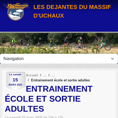
Panneau de gestion des cookies
LES DEJANTES DU MASSIF
D'UCHAUX
Le
samedi
Accueil
15
Entrainement école et sortie adultes
MARS
2025
ENTRAINEMENT
ÉCOLE ET SORTIE
ADULTES
Le
samedi
15
mars
2025
de 14h à 17h