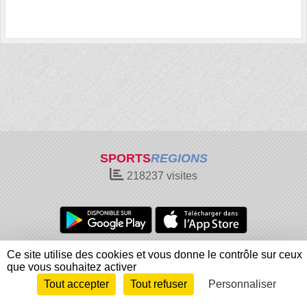
SPORTS
REGIONS
218237
visites
Charte cookies
Gestion des cookies
Ce site utilise des cookies et vous donne le contrôle sur ceux
que vous souhaitez activer
Informations légales
Signaler un contenu inapproprié
Tout accepter
Tout refuser
Personnaliser
Envie de participer ?
Connexion