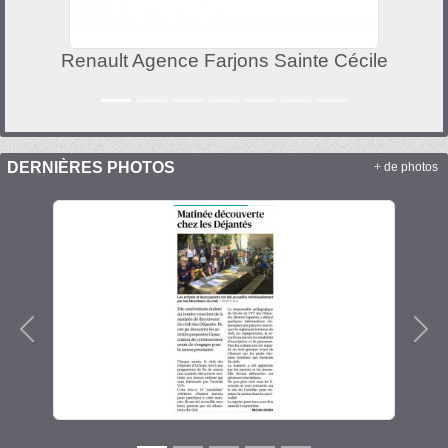
ult Agence Farjons Sainte Cécile
DERNIÈRES PHOTOS
+ de photos
Précedent
Sui